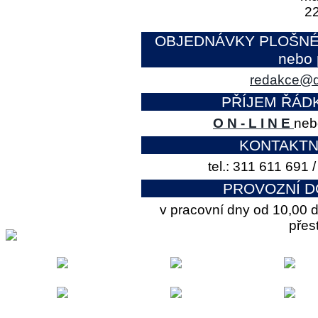
DISTRIBUCE VÝTISKŮ
UKÁZAT NOVINY
OBJEDNÁVKY PLOŠNÉ IN
INZERTNÍ KONTO
nebo 
ONLINE OBJEDNÁVKA
redakce@d
PLOŠNÁ INZERCE
PŘÍJEM ŘÁD
HRA "ČTRNÁCTKA"
KONTAKTY REDAKCE
O N - L I N E
neb
TERMÍNY VYDÁNÍ
KONTAKTN
TISK+INTERNET INFO
tel.: 311 611 691 
NAPIŠTE NÁM
PROVOZNÍ D
SPOLUPRÁCE
v pracovní dny od 10,00 d
DOWNLOAD
přes