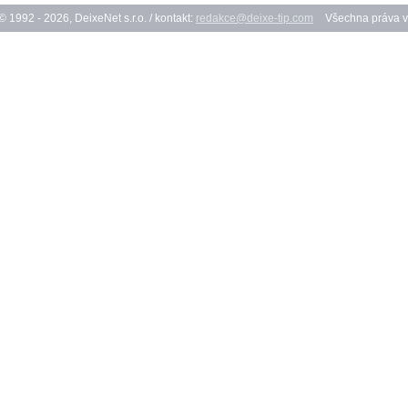
© 1992 - 2026, DeixeNet s.r.o. / kontakt:
redakce@deixe-tip.com
Všechna práva v