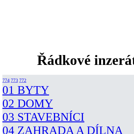
Řádkové inzerát
774
773
772
01 BYTY
02 DOMY
03 STAVEBNÍCI
04 ZAHRADA A DÍLNA