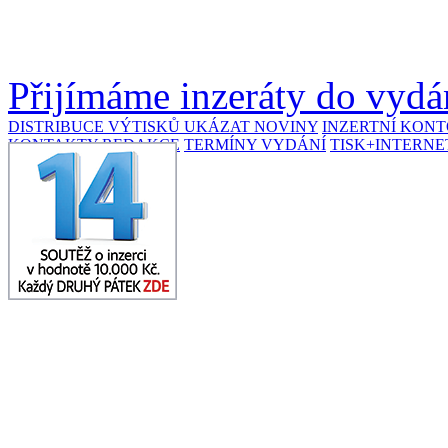
Přijímáme inzeráty do vydán
DISTRIBUCE VÝTISKŮ
UKÁZAT NOVINY
INZERTNÍ KON
KONTAKTY REDAKCE
TERMÍNY VYDÁNÍ
TISK+INTERNE