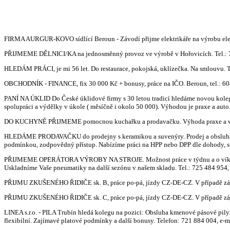
FIRMA AURGUR-KOVO sídlící Beroun - Závodí přijme elektrikáře na výrobu elekt
PŘIJMEME DĚLNICI/KA na jednosměnný provoz ve výrobě v Hořovicích. Tel.: 
HLEDÁM PRÁCI, je mi 56 let. Do restaurace, pokojská, uklízečka. Na smlouvu. T
OBCHODNÍK - FINANCE, fix 30 000 Kč + bonusy, práce na IČO. Beroun, tel.: 6
PANÍ NA ÚKLID Do České úklidové firmy s 30 letou tradicí hledáme novou kolegy
spolupráci a výdělky v úkole ( měsíčně i okolo 50 000). Výhodou je praxe a aut
DO KUCHYNĚ PŘIJMEME pomocnou kuchařku a prodavačku. Výhoda praxe a vlastni
HLEDÁME PRODAVAČKU do prodejny s keramikou a suvenýry. Prodej a obsluha zák
podmínkou, zodpovědný přístup. Nabízíme práci na HPP nebo DPP dle dohody, st
PŘIJMEME OPERÁTORA VÝROBY NA STROJE. Možnost práce v týdnu a o víkendu - 
Uskladníme Vaše pneumatiky na další sezónu v našem skladu. Tel.: 725 484 954,
PŘIJMU ZKUŠENÉHO ŘIDIČE sk. B, práce po-pá, jízdy CZ-DE-CZ. V případě zájm
PŘIJMU ZKUŠENÉHO ŘIDIČE sk. C, práce po-pá, jízdy CZ-DE-CZ. V případě zájm
LINEA s.r.o. - PILA Trubín hledá kolegu na pozici: Obsluha kmenové pásové pily
flexibilní. Zajímavé platové podmínky a další bonusy. Telefon: 721 884 004, e-m