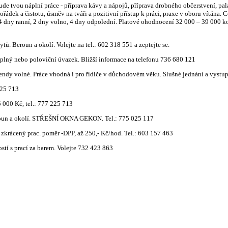
u náplní práce - příprava kávy a nápojů, příprava drobného občerstvení, palači
řádek a čistotu, úsměv na tváři a pozitivní přístup k práci, praxe v oboru vítána.
 4 dny ranní, 2 dny volno, 4 dny odpolední. Platové ohodnocení 32 000 – 39 000 ko
 Beroun a okolí. Volejte na tel.: 602 318 551 a zeptejte se.
ný nebo poloviční úvazek. Bližší informace na telefonu 736 680 121
dy volné. Práce vhodná i pro řidiče v důchodovém věku. Slušné jednání a vystup
25 713
00 Kč, tel.: 777 225 713
oun a okolí. STŘEŠNÍ OKNA GEKON. Tel.: 775 025 117
ácený prac. poměr -DPP, až 250,- Kč/hod. Tel.: 603 157 463
í s prací za barem. Volejte 732 423 863