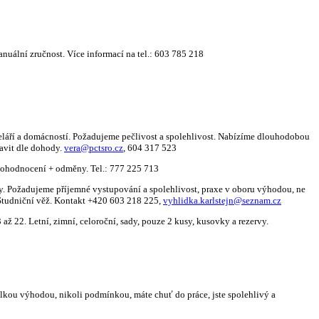
ální zručnost. Více informací na tel.: 603 785 218
eláří a domácností. Požadujeme pečlivost a spolehlivost. Nabízíme dlouhodobou
ravit dle dohody.
vera@pctsro.cz
, 604 317 523
ohodnocení + odměny. Tel.: 777 225 713
 Požadujeme příjemné vystupování a spolehlivost, praxe v oboru výhodou, ne
Studniční věž. Kontakt +420 603 218 225,
vyhlidka.karlstejn@seznam.cz
Letní, zimní, celoroční, sady, pouze 2 kusy, kusovky a rezervy.
elkou výhodou, nikoli podmínkou, máte chuť do práce, jste spolehlivý a