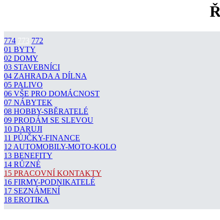
Ř
774
773
772
01 BYTY
02 DOMY
03 STAVEBNÍCI
04 ZAHRADA A DÍLNA
05 PALIVO
06 VŠE PRO DOMÁCNOST
07 NÁBYTEK
08 HOBBY-SBĚRATELÉ
09 PRODÁM SE SLEVOU
10 DARUJI
11 PŮJČKY-FINANCE
12 AUTOMOBILY-MOTO-KOLO
13 BENEFITY
14 RŮZNÉ
15 PRACOVNÍ KONTAKTY
16 FIRMY-PODNIKATELÉ
17 SEZNÁMENÍ
18 EROTIKA