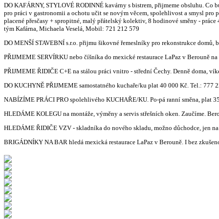
DO KAFÁRNY, STYLOVÉ RODINNÉ kavárny s bistrem, přijmeme obsluhu. Co bude tvo
pro práci v gastronomii a ochotu učit se novým věcem, spolehlivost a smysl pro po
placené přesčasy + spropitné, malý přátelský kolektiv, 8 hodinové směny - práce
tým Kafárna, Michaela Veselá, Mobil: 721 212 579
DO MENŠÍ STAVEBNÍ s.r.o. přijmu šikovné řemeslníky pro rekonstrukce domů, bytů.
PŘIJMEME SERVÍRKU nebo číšníka do mexické restaurace LaPaz v Berouně na pl
PŘIJMEME ŘIDIČE C+E na stálou práci vnitro - střední Čechy. Denně doma, víken
DO KUCHYNĚ PŘIJMEME samostatného kuchaře/ku plat 40 000 Kč. Tel.: 777 2
NABÍZÍME PRÁCI PRO spolehlivého KUCHAŘE/KU. Po-pá ranní směna, plat 35 0
HLEDÁME KOLEGU na montáže, výměny a servis střešních oken. Zaučíme. Ber
HLEDÁME ŘIDIČE VZV - skladníka do nového skladu, možno důchodce, jen na zkr
BRIGÁDNÍKY NA BAR hledá mexická restaurace LaPaz v Berouně. I bez zkušenost