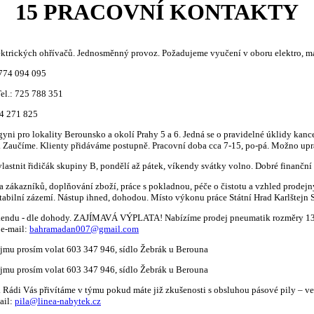
15 PRACOVNÍ KONTAKTY
rických ohřívačů. Jednosměnný provoz. Požadujeme vyučení v oboru elektro, manu
774 094 095
el.: 725 788 351
04 271 825
ni pro lokality Berounsko a okolí Prahy 5 a 6. Jedná se o pravidelné úklidy kanc
o. Zaučíme. Klienty přidáváme postupně. Pracovní doba cca 7-15, po-pá. Možno up
t řidičák skupiny B, pondělí až pátek, víkendy svátky volno. Dobré finanční 
azníků, doplňování zboží, práce s pokladnou, péče o čistotu a vzhled prodejny.
abilní zázemí. Nástup ihned, dohodou. Místo výkonu práce Státní Hrad Karlštejn 
dle dohody. ZAJÍMAVÁ VÝPLATA! Nabízíme prodej pneumatik rozměry 13 až 22. 
 e-mail:
bahramadan007@gmail.com
u prosím volat 603 347 946, sídlo Žebrák u Berouna
u prosím volat 603 347 946, sídlo Žebrák u Berouna
. Rádi Vás přivítáme v týmu pokud máte již zkušenosti s obsluhou pásové pily – v
ail:
pila@linea-nabytek.cz