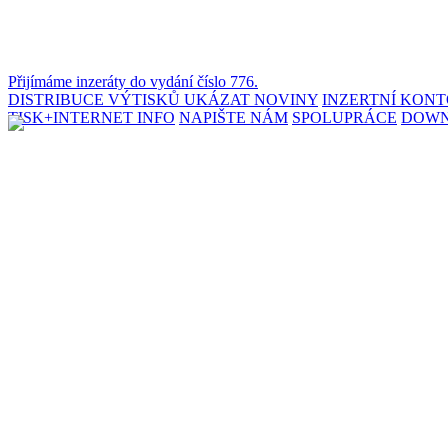
Přijímáme inzeráty do vydání číslo 776.
DISTRIBUCE VÝTISKŮ
UKÁZAT NOVINY
INZERTNÍ KON
TISK+INTERNET INFO
NAPIŠTE NÁM
SPOLUPRÁCE
DOW