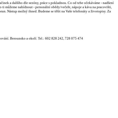
nek a dalšího dle sezóny, práce s pokladnou. Co od tebe očekáváme - nadšení
 Co ti můžeme nabídnout - personální obědy/večeře, nápoje a káva na pracovišti,
run. Nástup možný ihned. Budeme se těšit na Vaše telefonáty a životopisy. Za
ování. Berounsko a okolí. Tel.: 602 828 242, 728 075 474