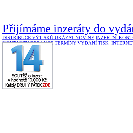
Přijímáme inzeráty do vydán
DISTRIBUCE VÝTISKŮ
UKÁZAT NOVINY
INZERTNÍ KON
KONTAKTY REDAKCE
TERMÍNY VYDÁNÍ
TISK+INTERNE