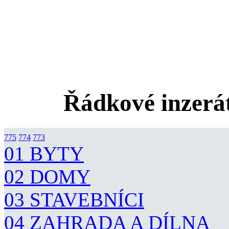
Řádkové inzerát
775
774
773
01 BYTY
02 DOMY
03 STAVEBNÍCI
04 ZAHRADA A DÍLNA