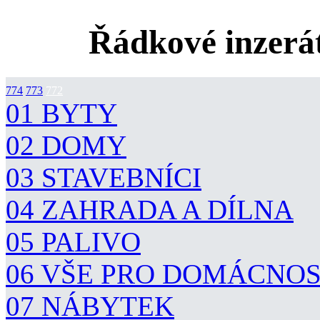
Řádkové inzerát
774
773
772
01 BYTY
02 DOMY
03 STAVEBNÍCI
04 ZAHRADA A DÍLNA
05 PALIVO
06 VŠE PRO DOMÁCNO
07 NÁBYTEK