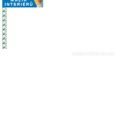
 1992 - 2026, DeixeNet s.r.o. / kontakt:
redakce@deixe-tip.com
Všechna práva vyhrazena. Te