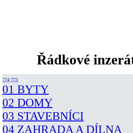
Řádkové inzerát
774
773
772
01 BYTY
02 DOMY
03 STAVEBNÍCI
04 ZAHRADA A DÍLNA