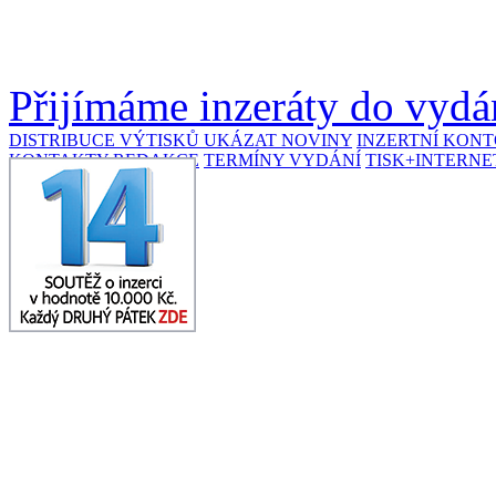
Přijímáme inzeráty do vydán
DISTRIBUCE VÝTISKŮ
UKÁZAT NOVINY
INZERTNÍ KON
KONTAKTY REDAKCE
TERMÍNY VYDÁNÍ
TISK+INTERNE