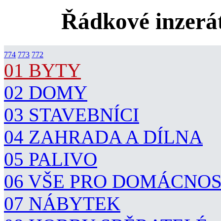
Řádkové inzerát
774
773
772
01 BYTY
02 DOMY
03 STAVEBNÍCI
04 ZAHRADA A DÍLNA
05 PALIVO
06 VŠE PRO DOMÁCNO
07 NÁBYTEK