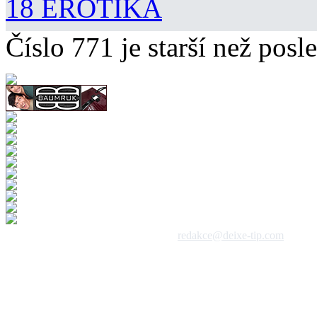
18 EROTIKA
Číslo 771 je starší než posle
 1992 - 2026, DeixeNet s.r.o. / kontakt:
redakce@deixe-tip.com
Všechna práva vyhrazena. Te