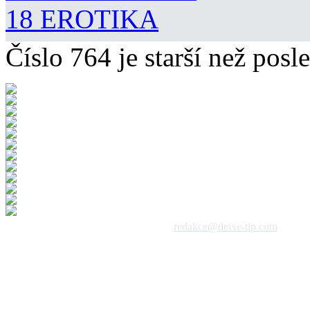
18 EROTIKA
Číslo 764 je starší než posle
 1992 - 2026, DeixeNet s.r.o. / kontakt:
redakce@deixe-tip.com
Všechna práva vyhrazena. Te