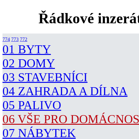
Řádkové inzerát
774
773
772
01 BYTY
02 DOMY
03 STAVEBNÍCI
04 ZAHRADA A DÍLNA
05 PALIVO
06 VŠE PRO DOMÁCNO
07 NÁBYTEK