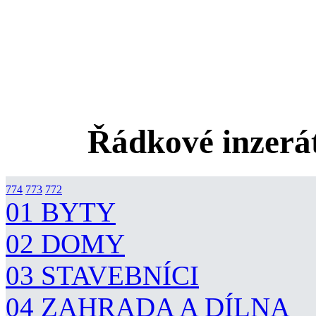
Řádkové inzerát
774
773
772
01 BYTY
02 DOMY
03 STAVEBNÍCI
04 ZAHRADA A DÍLNA