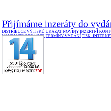
Přijímáme inzeráty do vydán
DISTRIBUCE VÝTISKŮ
UKÁZAT NOVINY
INZERTNÍ KON
KONTAKTY REDAKCE
TERMÍNY VYDÁNÍ
TISK+INTERNE