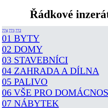
Řádkové inzerát
774
773
772
01 BYTY
02 DOMY
03 STAVEBNÍCI
04 ZAHRADA A DÍLNA
05 PALIVO
06 VŠE PRO DOMÁCNO
07 NÁBYTEK