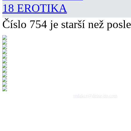
18 EROTIKA
Číslo 754 je starší než posle
 1992 - 2026, DeixeNet s.r.o. / kontakt:
redakce@deixe-tip.com
Všechna práva vyhrazena. Te