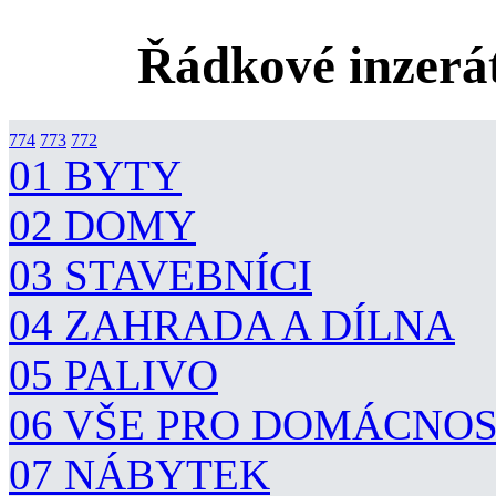
Řádkové inzerát
774
773
772
01 BYTY
02 DOMY
03 STAVEBNÍCI
04 ZAHRADA A DÍLNA
05 PALIVO
06 VŠE PRO DOMÁCNO
07 NÁBYTEK