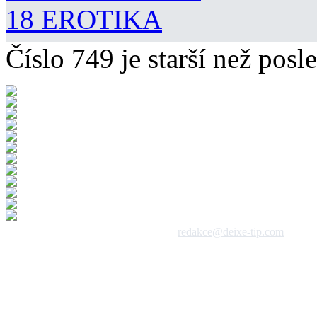
18 EROTIKA
Číslo 749 je starší než posle
 1992 - 2026, DeixeNet s.r.o. / kontakt:
redakce@deixe-tip.com
Všechna práva vyhrazena. Te