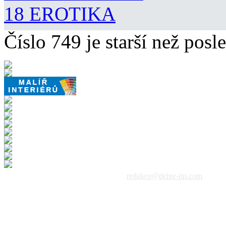
18 EROTIKA
Číslo 749 je starší než posle
 1992 - 2026, DeixeNet s.r.o. / kontakt:
redakce@deixe-tip.com
Všechna práva vyhrazena. Te