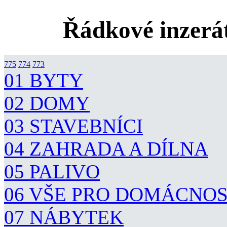
Řádkové inzerát
775
774
773
01 BYTY
02 DOMY
03 STAVEBNÍCI
04 ZAHRADA A DÍLNA
05 PALIVO
06 VŠE PRO DOMÁCNO
07 NÁBYTEK