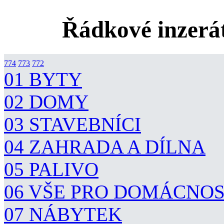
Řádkové inzerát
774
773
772
01 BYTY
02 DOMY
03 STAVEBNÍCI
04 ZAHRADA A DÍLNA
05 PALIVO
06 VŠE PRO DOMÁCNO
07 NÁBYTEK