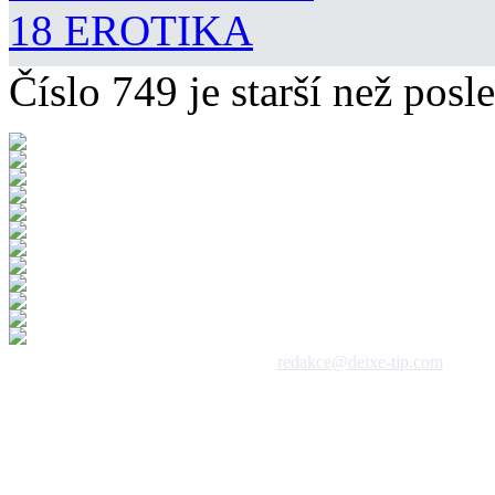
18 EROTIKA
Číslo 749 je starší než posle
 1992 - 2026, DeixeNet s.r.o. / kontakt:
redakce@deixe-tip.com
Všechna práva vyhrazena. Te