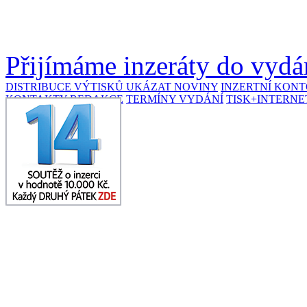
Přijímáme inzeráty do vydán
DISTRIBUCE VÝTISKŮ
UKÁZAT NOVINY
INZERTNÍ KON
KONTAKTY REDAKCE
TERMÍNY VYDÁNÍ
TISK+INTERNE