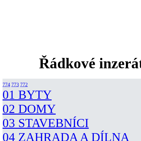
Řádkové inzerát
774
773
772
01 BYTY
02 DOMY
03 STAVEBNÍCI
04 ZAHRADA A DÍLNA