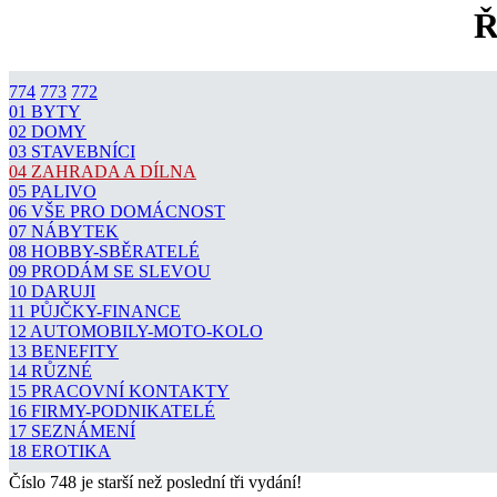
Ř
774
773
772
01 BYTY
02 DOMY
03 STAVEBNÍCI
04 ZAHRADA A DÍLNA
05 PALIVO
06 VŠE PRO DOMÁCNOST
07 NÁBYTEK
08 HOBBY-SBĚRATELÉ
09 PRODÁM SE SLEVOU
10 DARUJI
11 PŮJČKY-FINANCE
12 AUTOMOBILY-MOTO-KOLO
13 BENEFITY
14 RŮZNÉ
15 PRACOVNÍ KONTAKTY
16 FIRMY-PODNIKATELÉ
17 SEZNÁMENÍ
18 EROTIKA
Číslo 748 je starší než poslední tři vydání!