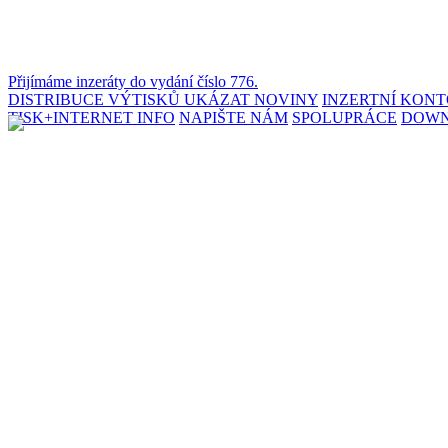
Přijímáme inzeráty do vydání číslo 776.
DISTRIBUCE VÝTISKŮ
UKÁZAT NOVINY
INZERTNÍ KON
TISK+INTERNET INFO
NAPIŠTE NÁM
SPOLUPRÁCE
DOW