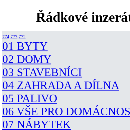
Řádkové inzerát
774
773
772
01 BYTY
02 DOMY
03 STAVEBNÍCI
04 ZAHRADA A DÍLNA
05 PALIVO
06 VŠE PRO DOMÁCNO
07 NÁBYTEK