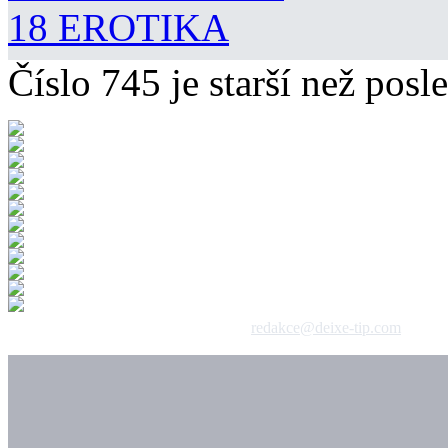
18 EROTIKA
Číslo 745 je starší než posle
 1992 - 2026, DeixeNet s.r.o. / kontakt:
redakce@deixe-tip.com
Všechna práva vyhrazena. Te