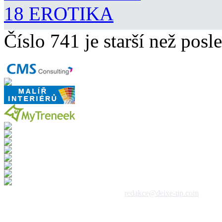
18 EROTIKA
Číslo 741 je starší než posle
 1992 - 2026, DeixeNet s.r.o. / kontakt:
redakce@deixe-tip.com
Všechna práva vyhrazena. Te