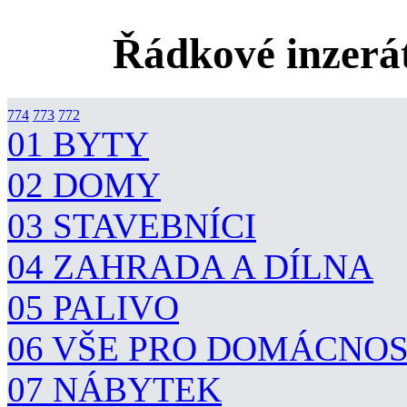
Řádkové inzerát
774
773
772
01 BYTY
02 DOMY
03 STAVEBNÍCI
04 ZAHRADA A DÍLNA
05 PALIVO
06 VŠE PRO DOMÁCNO
07 NÁBYTEK