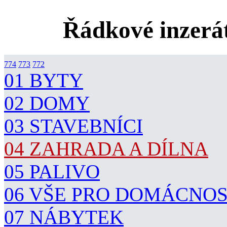
Řádkové inzerát
774
773
772
01 BYTY
02 DOMY
03 STAVEBNÍCI
04 ZAHRADA A DÍLNA
05 PALIVO
06 VŠE PRO DOMÁCNO
07 NÁBYTEK