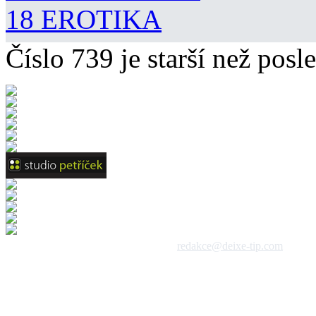
18 EROTIKA
Číslo 739 je starší než posle
 1992 - 2026, DeixeNet s.r.o. / kontakt:
redakce@deixe-tip.com
Všechna práva vyhrazena. Te