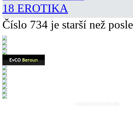
18 EROTIKA
Číslo 734 je starší než posle
 1992 - 2026, DeixeNet s.r.o. / kontakt:
redakce@deixe-tip.com
Všechna práva vyhrazena. Te