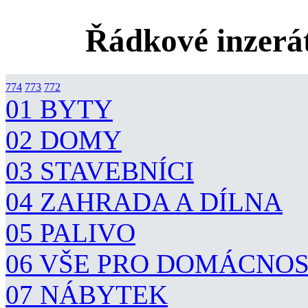
Řádkové inzerát
774
773
772
01 BYTY
02 DOMY
03 STAVEBNÍCI
04 ZAHRADA A DÍLNA
05 PALIVO
06 VŠE PRO DOMÁCNO
07 NÁBYTEK